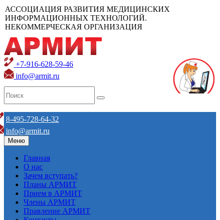
АССОЦИАЦИЯ РАЗВИТИЯ МЕДИЦИНСКИХ
ИНФОРМАЦИОННЫХ ТЕХНОЛОГИЙ.
НЕКОММЕРЧЕСКАЯ ОРГАНИЗАЦИЯ
+7-916-628-59-46
info@armit.ru
8-495-728-64-32
info@armit.ru
Меню
Главная
О нас
Зачем вступать?
Планы АРМИТ
Прием в АРМИТ
Члены АРМИТ
Правление АРМИТ
Контакты