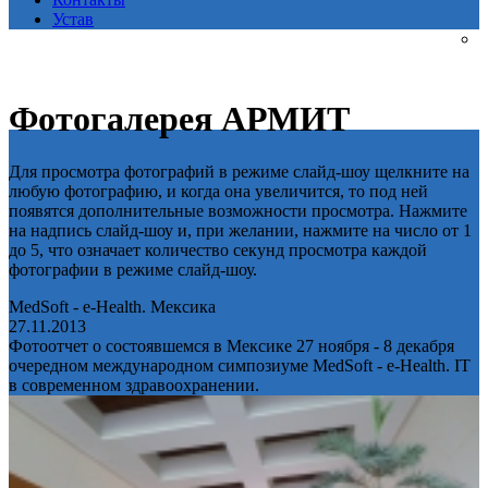
Устав
Фотогалерея АРМИТ
Для просмотра фотографий в режиме слайд-шоу щелкните на
любую фотографию, и когда она увеличится, то под ней
появятся дополнительные возможности просмотра. Нажмите
на надпись слайд-шоу и, при желании, нажмите на число от 1
до 5, что означает количество секунд просмотра каждой
фотографии в режиме слайд-шоу.
MedSoft - e-Health. Мексика
27.11.2013
Фотоотчет о состоявшемся в Мексике 27 ноября - 8 декабря
очередном международном симпозиуме MedSoft - e-Health. IT
в современном здравоохранении.