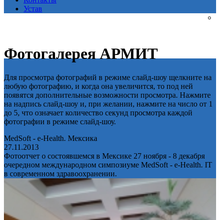
Устав
Фотогалерея АРМИТ
Для просмотра фотографий в режиме слайд-шоу щелкните на
любую фотографию, и когда она увеличится, то под ней
появятся дополнительные возможности просмотра. Нажмите
на надпись слайд-шоу и, при желании, нажмите на число от 1
до 5, что означает количество секунд просмотра каждой
фотографии в режиме слайд-шоу.
MedSoft - e-Health. Мексика
27.11.2013
Фотоотчет о состоявшемся в Мексике 27 ноября - 8 декабря
очередном международном симпозиуме MedSoft - e-Health. IT
в современном здравоохранении.