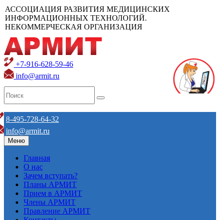
АССОЦИАЦИЯ РАЗВИТИЯ МЕДИЦИНСКИХ
ИНФОРМАЦИОННЫХ ТЕХНОЛОГИЙ.
НЕКОММЕРЧЕСКАЯ ОРГАНИЗАЦИЯ
+7-916-628-59-46
info@armit.ru
8-495-728-64-32
info@armit.ru
Меню
Главная
О нас
Зачем вступать?
Планы АРМИТ
Прием в АРМИТ
Члены АРМИТ
Правление АРМИТ
Контакты