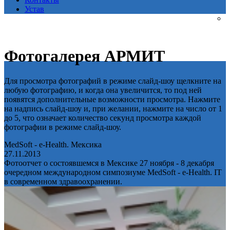
Устав
Фотогалерея АРМИТ
Для просмотра фотографий в режиме слайд-шоу щелкните на
любую фотографию, и когда она увеличится, то под ней
появятся дополнительные возможности просмотра. Нажмите
на надпись слайд-шоу и, при желании, нажмите на число от 1
до 5, что означает количество секунд просмотра каждой
фотографии в режиме слайд-шоу.
MedSoft - e-Health. Мексика
27.11.2013
Фотоотчет о состоявшемся в Мексике 27 ноября - 8 декабря
очередном международном симпозиуме MedSoft - e-Health. IT
в современном здравоохранении.