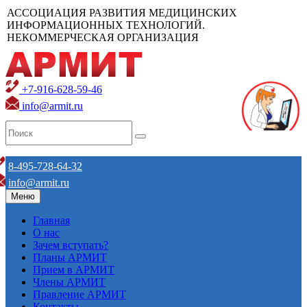
АССОЦИАЦИЯ РАЗВИТИЯ МЕДИЦИНСКИХ
ИНФОРМАЦИОННЫХ ТЕХНОЛОГИЙ.
НЕКОММЕРЧЕСКАЯ ОРГАНИЗАЦИЯ
+7-916-628-59-46
info@armit.ru
8-495-728-64-32
info@armit.ru
Меню
Главная
О нас
Зачем вступать?
Планы АРМИТ
Прием в АРМИТ
Члены АРМИТ
Правление АРМИТ
Контакты