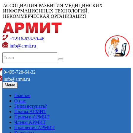
АССОЦИАЦИЯ РАЗВИТИЯ МЕДИЦИНСКИХ
ИНФОРМАЦИОННЫХ ТЕХНОЛОГИЙ.
НЕКОММЕРЧЕСКАЯ ОРГАНИЗАЦИЯ
+7-916-628-59-46
info@armit.ru
8-495-728-64-32
info@armit.ru
Меню
Главная
О нас
Зачем вступать?
Планы АРМИТ
Прием в АРМИТ
Члены АРМИТ
Правление АРМИТ
Контакты