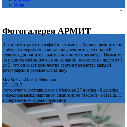
Устав
Фотогалерея АРМИТ
Для просмотра фотографий в режиме слайд-шоу щелкните на
любую фотографию, и когда она увеличится, то под ней
появятся дополнительные возможности просмотра. Нажмите
на надпись слайд-шоу и, при желании, нажмите на число от 1
до 5, что означает количество секунд просмотра каждой
фотографии в режиме слайд-шоу.
MedSoft - e-Health. Мексика
27.11.2013
Фотоотчет о состоявшемся в Мексике 27 ноября - 8 декабря
очередном международном симпозиуме MedSoft - e-Health. IT
в современном здравоохранении.