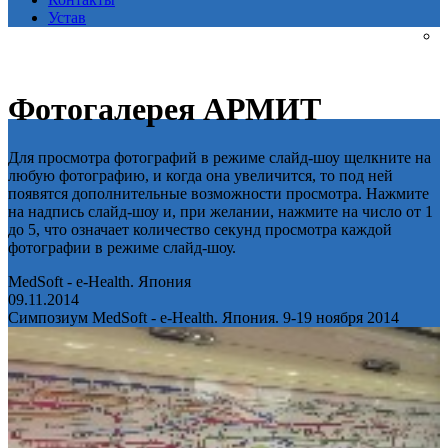
Устав
Фотогалерея АРМИТ
Для просмотра фотографий в режиме слайд-шоу щелкните на
любую фотографию, и когда она увеличится, то под ней
появятся дополнительные возможности просмотра. Нажмите
на надпись слайд-шоу и, при желании, нажмите на число от 1
до 5, что означает количество секунд просмотра каждой
фотографии в режиме слайд-шоу.
MedSoft - e-Health. Япония
09.11.2014
Симпозиум MedSoft - e-Health. Япония. 9-19 ноября 2014