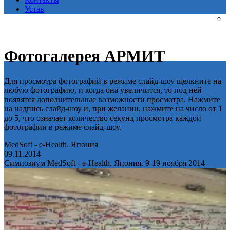
Устав
Фотогалерея АРМИТ
Для просмотра фотографий в режиме слайд-шоу щелкните на
любую фотографию, и когда она увеличится, то под ней
появятся дополнительные возможности просмотра. Нажмите
на надпись слайд-шоу и, при желании, нажмите на число от 1
до 5, что означает количество секунд просмотра каждой
фотографии в режиме слайд-шоу.
MedSoft - e-Health. Япония
09.11.2014
Симпозиум MedSoft - e-Health. Япония. 9-19 ноября 2014