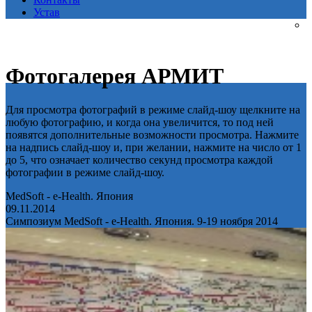
Устав
Фотогалерея АРМИТ
Для просмотра фотографий в режиме слайд-шоу щелкните на
любую фотографию, и когда она увеличится, то под ней
появятся дополнительные возможности просмотра. Нажмите
на надпись слайд-шоу и, при желании, нажмите на число от 1
до 5, что означает количество секунд просмотра каждой
фотографии в режиме слайд-шоу.
MedSoft - e-Health. Япония
09.11.2014
Симпозиум MedSoft - e-Health. Япония. 9-19 ноября 2014