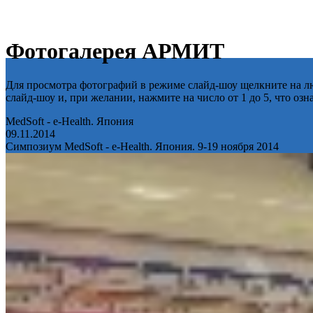
Фотогалерея АРМИТ
Для просмотра фотографий в режиме слайд-шоу щелкните на лю
слайд-шоу и, при желании, нажмите на число от 1 до 5, что оз
MedSoft - e-Health. Япония
09.11.2014
Симпозиум MedSoft - e-Health. Япония. 9-19 ноября 2014