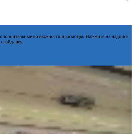
 дополнительные возможности просмотра. Нажмите на надпись
 слайд-шоу.