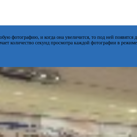
бую фотографию, и когда она увеличится, то под ней появятся
начает количество секунд просмотра каждой фотографии в режиме