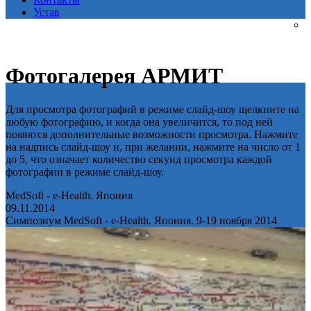
Устав
Фотогалерея АРМИТ
Для просмотра фотографий в режиме слайд-шоу щелкните на
любую фотографию, и когда она увеличится, то под ней
появятся дополнительные возможности просмотра. Нажмите
на надпись слайд-шоу и, при желании, нажмите на число от 1
до 5, что означает количество секунд просмотра каждой
фотографии в режиме слайд-шоу.
MedSoft - e-Health. Япония
09.11.2014
Симпозиум MedSoft - e-Health. Япония. 9-19 ноября 2014