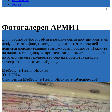
Устав
Фотогалерея АРМИТ
Для просмотра фотографий в режиме слайд-шоу щелкните на
любую фотографию, и когда она увеличится, то под ней
появятся дополнительные возможности просмотра. Нажмите
на надпись слайд-шоу и, при желании, нажмите на число от 1
до 5, что означает количество секунд просмотра каждой
фотографии в режиме слайд-шоу.
MedSoft - e-Health. Япония
09.11.2014
Симпозиум MedSoft - e-Health. Япония. 9-19 ноября 2014