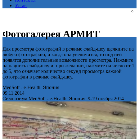
Устав
Фотогалерея АРМИТ
Для просмотра фотографий в режиме слайд-шоу щелкните на
любую фотографию, и когда она увеличится, то под ней
появятся дополнительные возможности просмотра. Нажмите
на надпись слайд-шоу и, при желании, нажмите на число от 1
до 5, что означает количество секунд просмотра каждой
фотографии в режиме слайд-шоу.
MedSoft - e-Health. Япония
09.11.2014
Симпозиум MedSoft - e-Health. Япония. 9-19 ноября 2014