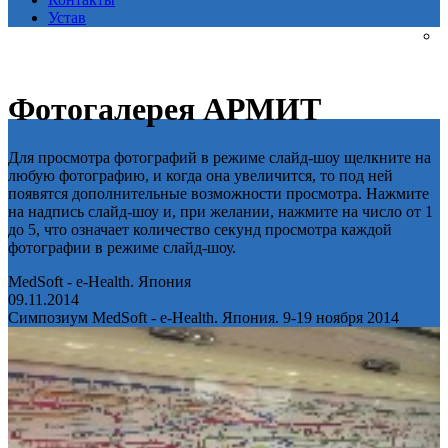
Устав
Фотогалерея АРМИТ
Для просмотра фотографий в режиме слайд-шоу щелкните на
любую фотографию, и когда она увеличится, то под ней
появятся дополнительные возможности просмотра. Нажмите
на надпись слайд-шоу и, при желании, нажмите на число от 1
до 5, что означает количество секунд просмотра каждой
фотографии в режиме слайд-шоу.
MedSoft - e-Health. Япония
09.11.2014
Симпозиум MedSoft - e-Health. Япония. 9-19 ноября 2014