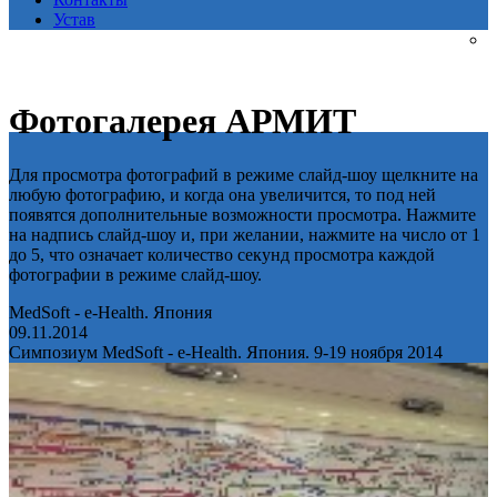
Устав
Фотогалерея АРМИТ
Для просмотра фотографий в режиме слайд-шоу щелкните на
любую фотографию, и когда она увеличится, то под ней
появятся дополнительные возможности просмотра. Нажмите
на надпись слайд-шоу и, при желании, нажмите на число от 1
до 5, что означает количество секунд просмотра каждой
фотографии в режиме слайд-шоу.
MedSoft - e-Health. Япония
09.11.2014
Симпозиум MedSoft - e-Health. Япония. 9-19 ноября 2014