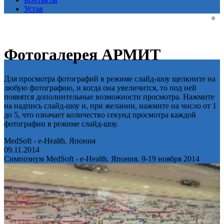
Устав
Фотогалерея АРМИТ
Для просмотра фотографий в режиме слайд-шоу щелкните на
любую фотографию, и когда она увеличится, то под ней
появятся дополнительные возможности просмотра. Нажмите
на надпись слайд-шоу и, при желании, нажмите на число от 1
до 5, что означает количество секунд просмотра каждой
фотографии в режиме слайд-шоу.
MedSoft - e-Health. Япония
09.11.2014
Симпозиум MedSoft - e-Health. Япония. 9-19 ноября 2014