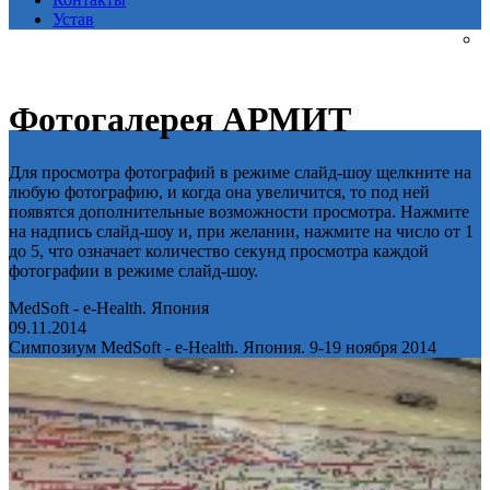
Устав
Фотогалерея АРМИТ
Для просмотра фотографий в режиме слайд-шоу щелкните на
любую фотографию, и когда она увеличится, то под ней
появятся дополнительные возможности просмотра. Нажмите
на надпись слайд-шоу и, при желании, нажмите на число от 1
до 5, что означает количество секунд просмотра каждой
фотографии в режиме слайд-шоу.
MedSoft - e-Health. Япония
09.11.2014
Симпозиум MedSoft - e-Health. Япония. 9-19 ноября 2014