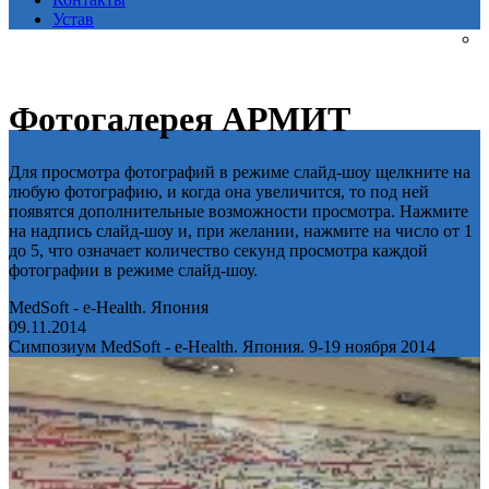
Устав
Фотогалерея АРМИТ
Для просмотра фотографий в режиме слайд-шоу щелкните на
любую фотографию, и когда она увеличится, то под ней
появятся дополнительные возможности просмотра. Нажмите
на надпись слайд-шоу и, при желании, нажмите на число от 1
до 5, что означает количество секунд просмотра каждой
фотографии в режиме слайд-шоу.
MedSoft - e-Health. Япония
09.11.2014
Симпозиум MedSoft - e-Health. Япония. 9-19 ноября 2014