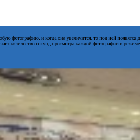
бую фотографию, и когда она увеличится, то под ней появятся
начает количество секунд просмотра каждой фотографии в режиме