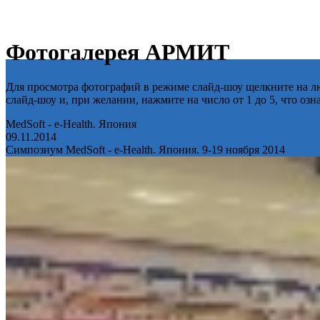
Фотогалерея АРМИТ
Для просмотра фотографий в режиме слайд-шоу щелкните на лю
слайд-шоу и, при желании, нажмите на число от 1 до 5, что оз
MedSoft - e-Health. Япония
09.11.2014
Симпозиум MedSoft - e-Health. Япония. 9-19 ноября 2014