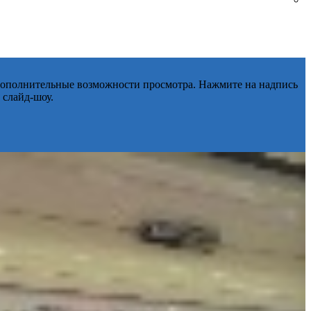
 дополнительные возможности просмотра. Нажмите на надпись
 слайд-шоу.