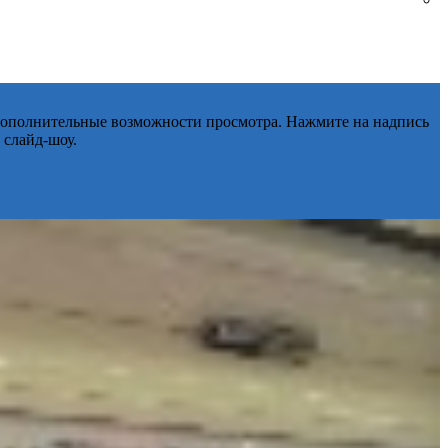
 дополнительные возможности просмотра. Нажмите на надпись
 слайд-шоу.