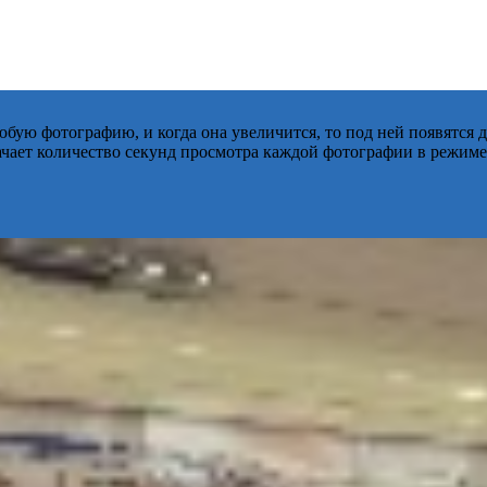
бую фотографию, и когда она увеличится, то под ней появятся
начает количество секунд просмотра каждой фотографии в режиме