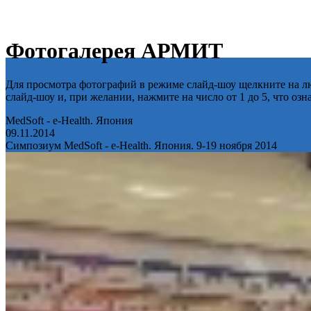
Фотогалерея АРМИТ
Для просмотра фотографий в режиме слайд-шоу щелкните на лю
слайд-шоу и, при желании, нажмите на число от 1 до 5, что оз
MedSoft - e-Health. Япония
09.11.2014
Симпозиум MedSoft - e-Health. Япония. 9-19 ноября 2014