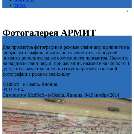
Устав
Фотогалерея АРМИТ
Для просмотра фотографий в режиме слайд-шоу щелкните на
любую фотографию, и когда она увеличится, то под ней
появятся дополнительные возможности просмотра. Нажмите
на надпись слайд-шоу и, при желании, нажмите на число от 1
до 5, что означает количество секунд просмотра каждой
фотографии в режиме слайд-шоу.
MedSoft - e-Health. Япония
09.11.2014
Симпозиум MedSoft - e-Health. Япония. 9-19 ноября 2014