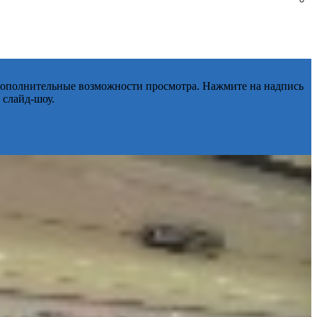
 дополнительные возможности просмотра. Нажмите на надпись
 слайд-шоу.