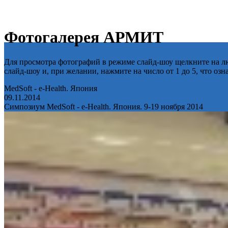
Фотогалерея АРМИТ
Для просмотра фотографий в режиме слайд-шоу щелкните на лю
слайд-шоу и, при желании, нажмите на число от 1 до 5, что оз
MedSoft - e-Health. Япония
09.11.2014
Симпозиум MedSoft - e-Health. Япония. 9-19 ноября 2014