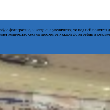
бую фотографию, и когда она увеличится, то под ней появятся
начает количество секунд просмотра каждой фотографии в режиме