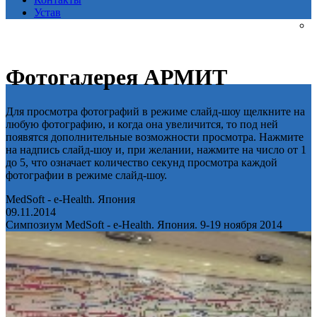
Устав
Фотогалерея АРМИТ
Для просмотра фотографий в режиме слайд-шоу щелкните на
любую фотографию, и когда она увеличится, то под ней
появятся дополнительные возможности просмотра. Нажмите
на надпись слайд-шоу и, при желании, нажмите на число от 1
до 5, что означает количество секунд просмотра каждой
фотографии в режиме слайд-шоу.
MedSoft - e-Health. Япония
09.11.2014
Симпозиум MedSoft - e-Health. Япония. 9-19 ноября 2014