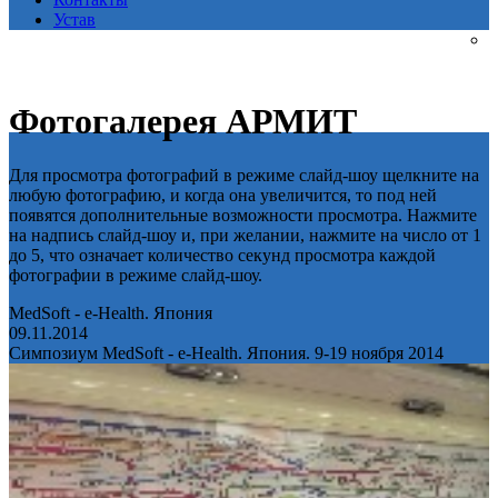
Устав
Фотогалерея АРМИТ
Для просмотра фотографий в режиме слайд-шоу щелкните на
любую фотографию, и когда она увеличится, то под ней
появятся дополнительные возможности просмотра. Нажмите
на надпись слайд-шоу и, при желании, нажмите на число от 1
до 5, что означает количество секунд просмотра каждой
фотографии в режиме слайд-шоу.
MedSoft - e-Health. Япония
09.11.2014
Симпозиум MedSoft - e-Health. Япония. 9-19 ноября 2014