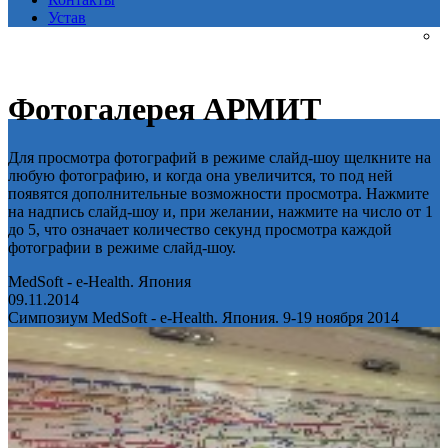
Устав
Фотогалерея АРМИТ
Для просмотра фотографий в режиме слайд-шоу щелкните на
любую фотографию, и когда она увеличится, то под ней
появятся дополнительные возможности просмотра. Нажмите
на надпись слайд-шоу и, при желании, нажмите на число от 1
до 5, что означает количество секунд просмотра каждой
фотографии в режиме слайд-шоу.
MedSoft - e-Health. Япония
09.11.2014
Симпозиум MedSoft - e-Health. Япония. 9-19 ноября 2014