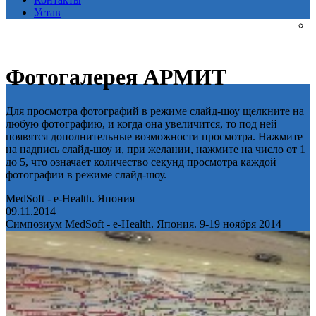
Устав
Фотогалерея АРМИТ
Для просмотра фотографий в режиме слайд-шоу щелкните на
любую фотографию, и когда она увеличится, то под ней
появятся дополнительные возможности просмотра. Нажмите
на надпись слайд-шоу и, при желании, нажмите на число от 1
до 5, что означает количество секунд просмотра каждой
фотографии в режиме слайд-шоу.
MedSoft - e-Health. Япония
09.11.2014
Симпозиум MedSoft - e-Health. Япония. 9-19 ноября 2014