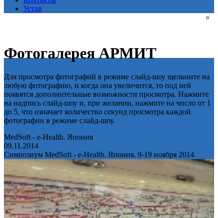
Устав
Фотогалерея АРМИТ
Для просмотра фотографий в режиме слайд-шоу щелкните на
любую фотографию, и когда она увеличится, то под ней
появятся дополнительные возможности просмотра. Нажмите
на надпись слайд-шоу и, при желании, нажмите на число от 1
до 5, что означает количество секунд просмотра каждой
фотографии в режиме слайд-шоу.
MedSoft - e-Health. Япония
09.11.2014
Симпозиум MedSoft - e-Health. Япония. 9-19 ноября 2014