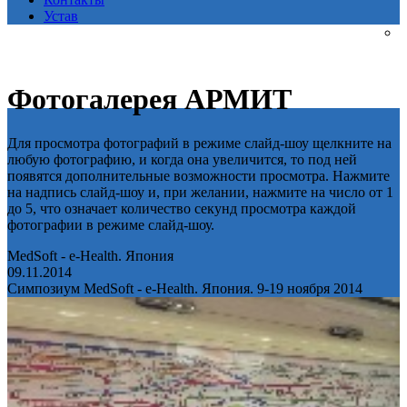
Устав
Фотогалерея АРМИТ
Для просмотра фотографий в режиме слайд-шоу щелкните на
любую фотографию, и когда она увеличится, то под ней
появятся дополнительные возможности просмотра. Нажмите
на надпись слайд-шоу и, при желании, нажмите на число от 1
до 5, что означает количество секунд просмотра каждой
фотографии в режиме слайд-шоу.
MedSoft - e-Health. Япония
09.11.2014
Симпозиум MedSoft - e-Health. Япония. 9-19 ноября 2014