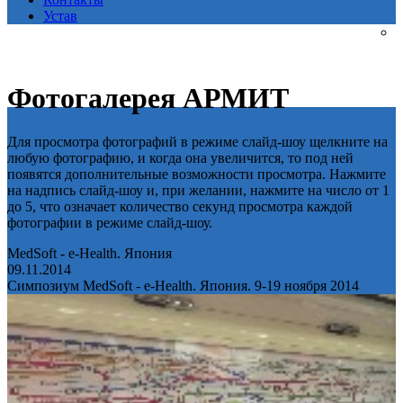
Устав
Фотогалерея АРМИТ
Для просмотра фотографий в режиме слайд-шоу щелкните на
любую фотографию, и когда она увеличится, то под ней
появятся дополнительные возможности просмотра. Нажмите
на надпись слайд-шоу и, при желании, нажмите на число от 1
до 5, что означает количество секунд просмотра каждой
фотографии в режиме слайд-шоу.
MedSoft - e-Health. Япония
09.11.2014
Симпозиум MedSoft - e-Health. Япония. 9-19 ноября 2014