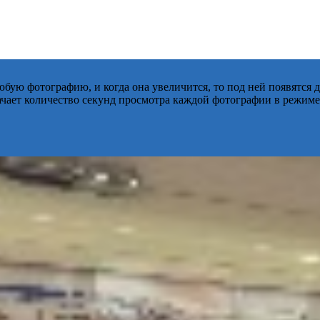
бую фотографию, и когда она увеличится, то под ней появятся
начает количество секунд просмотра каждой фотографии в режиме