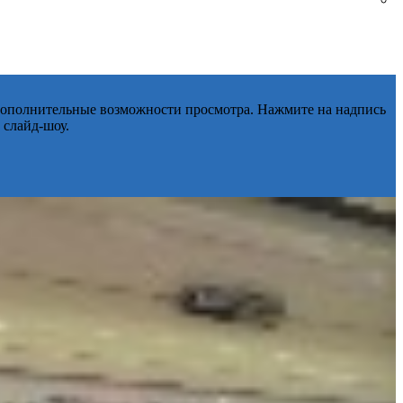
 дополнительные возможности просмотра. Нажмите на надпись
 слайд-шоу.