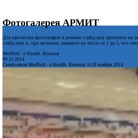
Фотогалерея АРМИТ
Для просмотра фотографий в режиме слайд-шоу щелкните на лю
слайд-шоу и, при желании, нажмите на число от 1 до 5, что оз
MedSoft - e-Health. Япония
09.11.2014
Симпозиум MedSoft - e-Health. Япония. 9-19 ноября 2014