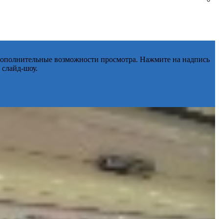
 дополнительные возможности просмотра. Нажмите на надпись
 слайд-шоу.