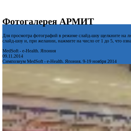
Фотогалерея АРМИТ
Для просмотра фотографий в режиме слайд-шоу щелкните на лю
слайд-шоу и, при желании, нажмите на число от 1 до 5, что оз
MedSoft - e-Health. Япония
09.11.2014
Симпозиум MedSoft - e-Health. Япония. 9-19 ноября 2014