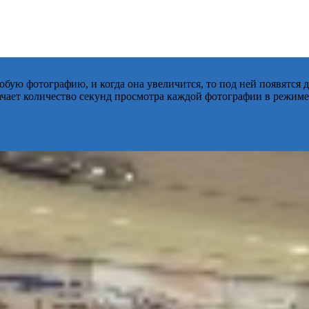
бую фотографию, и когда она увеличится, то под ней появятся
начает количество секунд просмотра каждой фотографии в режиме