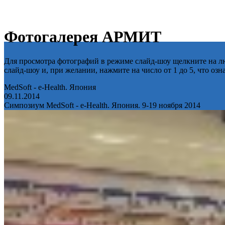
Фотогалерея АРМИТ
Для просмотра фотографий в режиме слайд-шоу щелкните на лю
слайд-шоу и, при желании, нажмите на число от 1 до 5, что оз
MedSoft - e-Health. Япония
09.11.2014
Симпозиум MedSoft - e-Health. Япония. 9-19 ноября 2014