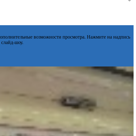
 дополнительные возможности просмотра. Нажмите на надпись
 слайд-шоу.