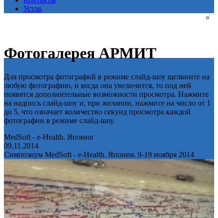
Устав
Фотогалерея АРМИТ
Для просмотра фотографий в режиме слайд-шоу щелкните на
любую фотографию, и когда она увеличится, то под ней
появятся дополнительные возможности просмотра. Нажмите
на надпись слайд-шоу и, при желании, нажмите на число от 1
до 5, что означает количество секунд просмотра каждой
фотографии в режиме слайд-шоу.
MedSoft - e-Health. Япония
09.11.2014
Симпозиум MedSoft - e-Health. Япония. 9-19 ноября 2014