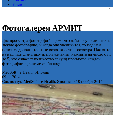
Устав
Фотогалерея АРМИТ
Для просмотра фотографий в режиме слайд-шоу щелкните на
любую фотографию, и когда она увеличится, то под ней
появятся дополнительные возможности просмотра. Нажмите
на надпись слайд-шоу и, при желании, нажмите на число от 1
до 5, что означает количество секунд просмотра каждой
фотографии в режиме слайд-шоу.
MedSoft - e-Health. Япония
09.11.2014
Симпозиум MedSoft - e-Health. Япония. 9-19 ноября 2014