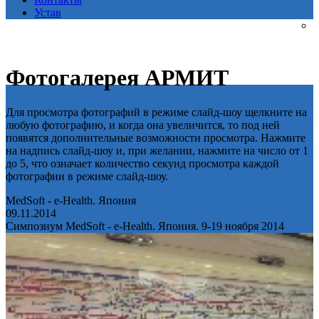
Устав
Фотогалерея АРМИТ
Для просмотра фотографий в режиме слайд-шоу щелкните на
любую фотографию, и когда она увеличится, то под ней
появятся дополнительные возможности просмотра. Нажмите
на надпись слайд-шоу и, при желании, нажмите на число от 1
до 5, что означает количество секунд просмотра каждой
фотографии в режиме слайд-шоу.
MedSoft - e-Health. Япония
09.11.2014
Симпозиум MedSoft - e-Health. Япония. 9-19 ноября 2014