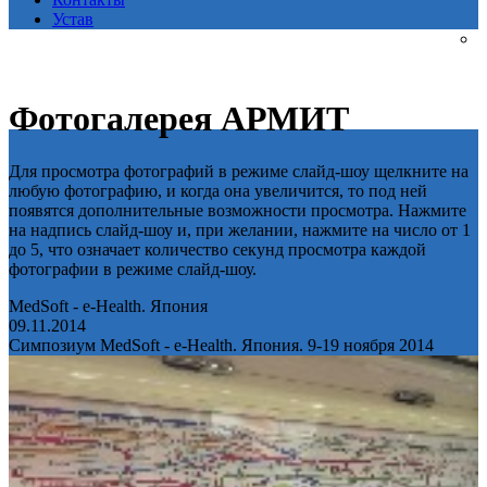
Устав
Фотогалерея АРМИТ
Для просмотра фотографий в режиме слайд-шоу щелкните на
любую фотографию, и когда она увеличится, то под ней
появятся дополнительные возможности просмотра. Нажмите
на надпись слайд-шоу и, при желании, нажмите на число от 1
до 5, что означает количество секунд просмотра каждой
фотографии в режиме слайд-шоу.
MedSoft - e-Health. Япония
09.11.2014
Симпозиум MedSoft - e-Health. Япония. 9-19 ноября 2014