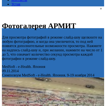
Устав
Фотогалерея АРМИТ
Для просмотра фотографий в режиме слайд-шоу щелкните на
любую фотографию, и когда она увеличится, то под ней
появятся дополнительные возможности просмотра. Нажмите
на надпись слайд-шоу и, при желании, нажмите на число от 1
до 5, что означает количество секунд просмотра каждой
фотографии в режиме слайд-шоу.
MedSoft - e-Health. Япония
09.11.2014
Симпозиум MedSoft - e-Health. Япония. 9-19 ноября 2014