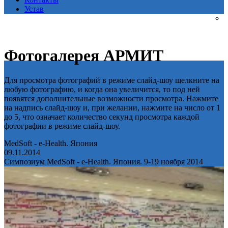
Устав
Фотогалерея АРМИТ
Для просмотра фотографий в режиме слайд-шоу щелкните на
любую фотографию, и когда она увеличится, то под ней
появятся дополнительные возможности просмотра. Нажмите
на надпись слайд-шоу и, при желании, нажмите на число от 1
до 5, что означает количество секунд просмотра каждой
фотографии в режиме слайд-шоу.
MedSoft - e-Health. Япония
09.11.2014
Симпозиум MedSoft - e-Health. Япония. 9-19 ноября 2014