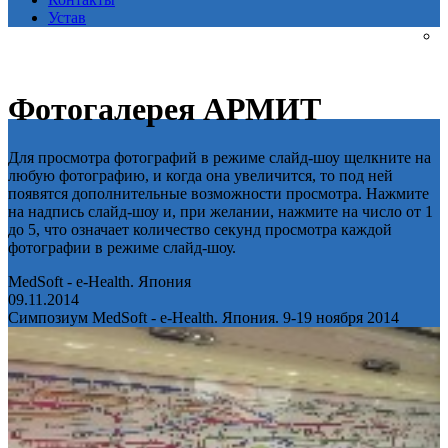
Устав
Фотогалерея АРМИТ
Для просмотра фотографий в режиме слайд-шоу щелкните на
любую фотографию, и когда она увеличится, то под ней
появятся дополнительные возможности просмотра. Нажмите
на надпись слайд-шоу и, при желании, нажмите на число от 1
до 5, что означает количество секунд просмотра каждой
фотографии в режиме слайд-шоу.
MedSoft - e-Health. Япония
09.11.2014
Симпозиум MedSoft - e-Health. Япония. 9-19 ноября 2014