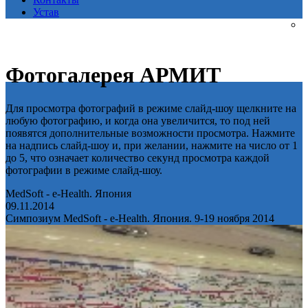
Устав
Фотогалерея АРМИТ
Для просмотра фотографий в режиме слайд-шоу щелкните на
любую фотографию, и когда она увеличится, то под ней
появятся дополнительные возможности просмотра. Нажмите
на надпись слайд-шоу и, при желании, нажмите на число от 1
до 5, что означает количество секунд просмотра каждой
фотографии в режиме слайд-шоу.
MedSoft - e-Health. Япония
09.11.2014
Симпозиум MedSoft - e-Health. Япония. 9-19 ноября 2014