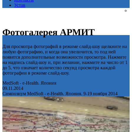
Устав
Фотогалерея АРМИТ
Для просмотра фотографий в режиме слайд-шоу щелкните на
любую фотографию, и когда она увеличится, то под ней
появятся дополнительные возможности просмотра. Нажмите
на надпись слайд-шоу и, при желании, нажмите на число от 1
до 5, что означает количество секунд просмотра каждой
фотографии в режиме слайд-шоу.
MedSoft - e-Health. Япония
09.11.2014
Симпозиум MedSoft - e-Health. Япония. 9-19 ноября 2014