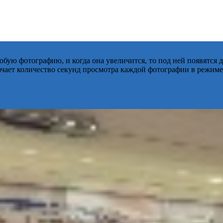
бую фотографию, и когда она увеличится, то под ней появятся
начает количество секунд просмотра каждой фотографии в режиме