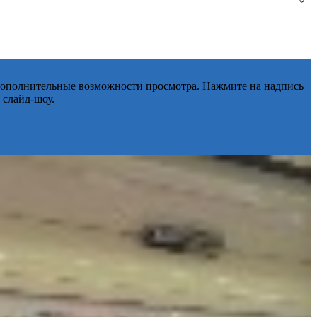
 дополнительные возможности просмотра. Нажмите на надпись
 слайд-шоу.