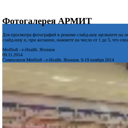
Фотогалерея АРМИТ
Для просмотра фотографий в режиме слайд-шоу щелкните на лю
слайд-шоу и, при желании, нажмите на число от 1 до 5, что оз
MedSoft - e-Health. Япония
09.11.2014
Симпозиум MedSoft - e-Health. Япония. 9-19 ноября 2014