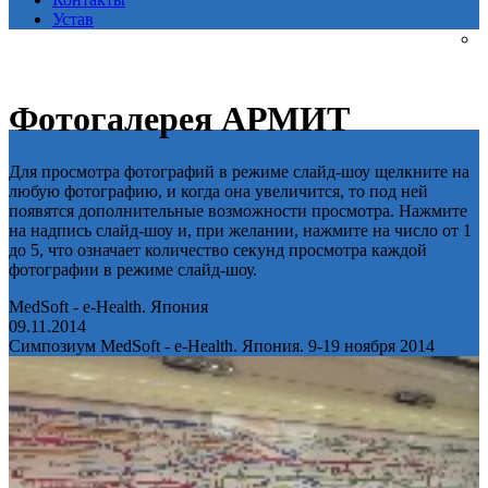
Устав
Фотогалерея АРМИТ
Для просмотра фотографий в режиме слайд-шоу щелкните на
любую фотографию, и когда она увеличится, то под ней
появятся дополнительные возможности просмотра. Нажмите
на надпись слайд-шоу и, при желании, нажмите на число от 1
до 5, что означает количество секунд просмотра каждой
фотографии в режиме слайд-шоу.
MedSoft - e-Health. Япония
09.11.2014
Симпозиум MedSoft - e-Health. Япония. 9-19 ноября 2014