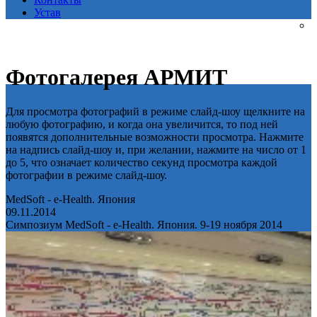
Устав
Фотогалерея АРМИТ
Для просмотра фотографий в режиме слайд-шоу щелкните на
любую фотографию, и когда она увеличится, то под ней
появятся дополнительные возможности просмотра. Нажмите
на надпись слайд-шоу и, при желании, нажмите на число от 1
до 5, что означает количество секунд просмотра каждой
фотографии в режиме слайд-шоу.
MedSoft - e-Health. Япония
09.11.2014
Симпозиум MedSoft - e-Health. Япония. 9-19 ноября 2014