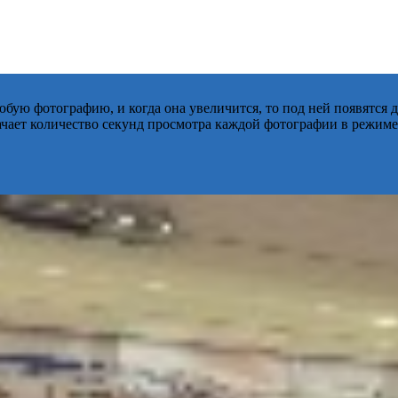
бую фотографию, и когда она увеличится, то под ней появятся
начает количество секунд просмотра каждой фотографии в режиме