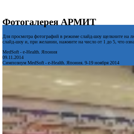
Фотогалерея АРМИТ
Для просмотра фотографий в режиме слайд-шоу щелкните на лю
слайд-шоу и, при желании, нажмите на число от 1 до 5, что оз
MedSoft - e-Health. Япония
09.11.2014
Симпозиум MedSoft - e-Health. Япония. 9-19 ноября 2014