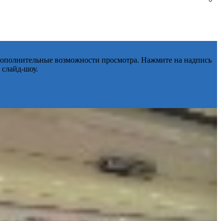
 дополнительные возможности просмотра. Нажмите на надпись
 слайд-шоу.