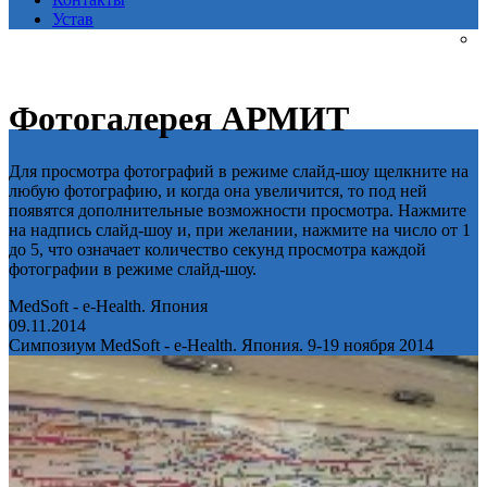
Устав
Фотогалерея АРМИТ
Для просмотра фотографий в режиме слайд-шоу щелкните на
любую фотографию, и когда она увеличится, то под ней
появятся дополнительные возможности просмотра. Нажмите
на надпись слайд-шоу и, при желании, нажмите на число от 1
до 5, что означает количество секунд просмотра каждой
фотографии в режиме слайд-шоу.
MedSoft - e-Health. Япония
09.11.2014
Симпозиум MedSoft - e-Health. Япония. 9-19 ноября 2014