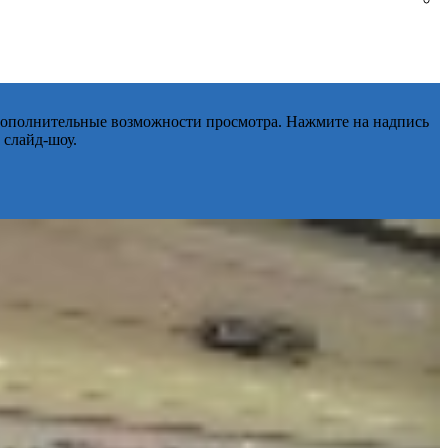
 дополнительные возможности просмотра. Нажмите на надпись
 слайд-шоу.