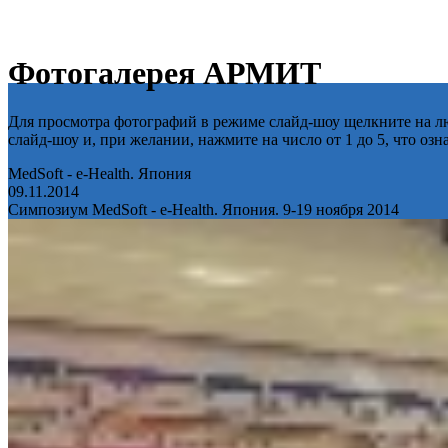
Фотогалерея АРМИТ
Для просмотра фотографий в режиме слайд-шоу щелкните на лю
слайд-шоу и, при желании, нажмите на число от 1 до 5, что оз
MedSoft - e-Health. Япония
09.11.2014
Симпозиум MedSoft - e-Health. Япония. 9-19 ноября 2014