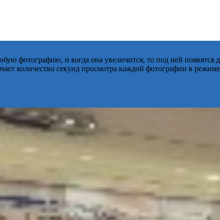
бую фотографию, и когда она увеличится, то под ней появятся
начает количество секунд просмотра каждой фотографии в режиме