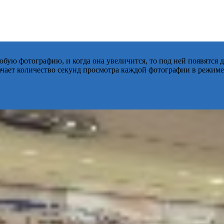
бую фотографию, и когда она увеличится, то под ней появятся
начает количество секунд просмотра каждой фотографии в режиме