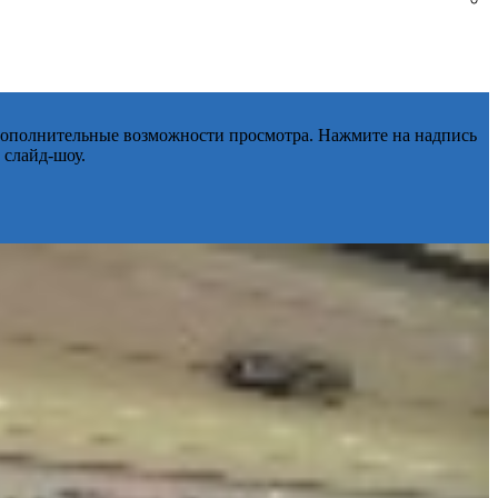
 дополнительные возможности просмотра. Нажмите на надпись
 слайд-шоу.