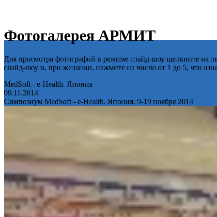
Фотогалерея АРМИТ
Для просмотра фотографий в режиме слайд-шоу щелкните на лю
слайд-шоу и, при желании, нажмите на число от 1 до 5, что оз
MedSoft - e-Health. Япония
09.11.2014
Симпозиум MedSoft - e-Health. Япония. 9-19 ноября 2014