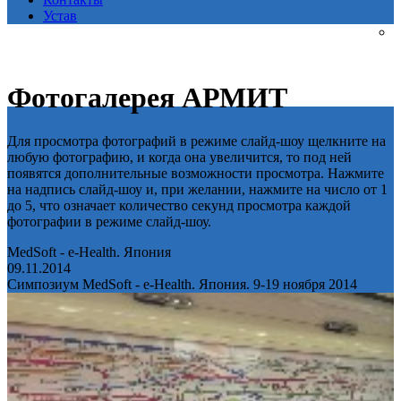
Устав
Фотогалерея АРМИТ
Для просмотра фотографий в режиме слайд-шоу щелкните на
любую фотографию, и когда она увеличится, то под ней
появятся дополнительные возможности просмотра. Нажмите
на надпись слайд-шоу и, при желании, нажмите на число от 1
до 5, что означает количество секунд просмотра каждой
фотографии в режиме слайд-шоу.
MedSoft - e-Health. Япония
09.11.2014
Симпозиум MedSoft - e-Health. Япония. 9-19 ноября 2014