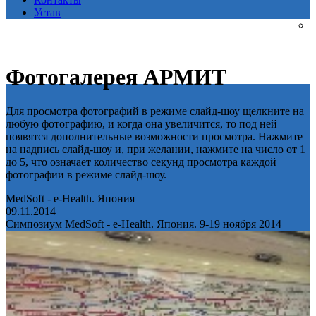
Устав
Фотогалерея АРМИТ
Для просмотра фотографий в режиме слайд-шоу щелкните на
любую фотографию, и когда она увеличится, то под ней
появятся дополнительные возможности просмотра. Нажмите
на надпись слайд-шоу и, при желании, нажмите на число от 1
до 5, что означает количество секунд просмотра каждой
фотографии в режиме слайд-шоу.
MedSoft - e-Health. Япония
09.11.2014
Симпозиум MedSoft - e-Health. Япония. 9-19 ноября 2014