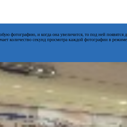
бую фотографию, и когда она увеличится, то под ней появятся
начает количество секунд просмотра каждой фотографии в режиме