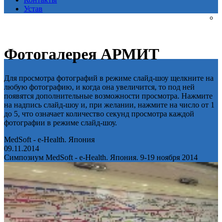
Устав
Фотогалерея АРМИТ
Для просмотра фотографий в режиме слайд-шоу щелкните на
любую фотографию, и когда она увеличится, то под ней
появятся дополнительные возможности просмотра. Нажмите
на надпись слайд-шоу и, при желании, нажмите на число от 1
до 5, что означает количество секунд просмотра каждой
фотографии в режиме слайд-шоу.
MedSoft - e-Health. Япония
09.11.2014
Симпозиум MedSoft - e-Health. Япония. 9-19 ноября 2014